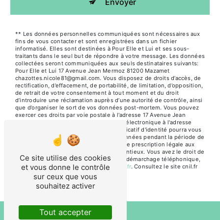
Envoyer
** Les données personnelles communiquées sont nécessaires aux
fins de vous contacter et sont enregistrées dans un fichier
informatisé. Elles sont destinées à Pour Elle et Lui et ses sous-
traitants dans le seul but de répondre à votre message. Les données
collectées seront communiquées aux seuls destinataires suivants:
Pour Elle et Lui 17 Avenue Jean Mermoz 81200 Mazamet
chazottes.nicole81@gmail.com. Vous disposez de droits d’accès, de
rectification, d’effacement, de portabilité, de limitation, d’opposition,
de retrait de votre consentement à tout moment et du droit
d’introduire une réclamation auprès d’une autorité de contrôle, ainsi
que d’organiser le sort de vos données post-mortem. Vous pouvez
exercer ces droits par voie postale à l'adresse 17 Avenue Jean
Mermoz 81200 Mazamet ou par courrier électronique à l'adresse
chazottes.nicole81@gmail.com. Un justificatif d'identité pourra vous
être demandé. Nous conservons vos données pendant la période de
prise de contact puis pendant la durée de prescription légale aux
fins probatoires et de gestion des contentieux. Vous avez le droit de
Ce site utilise des cookies
vous inscrire sur la liste d'opposition au démarchage téléphonique,
et vous donne le contrôle
disponible à cette adresse:
Bloctel.gouv.fr
. Consultez le site cnil.fr
pour plus d’informations sur vos droits.
sur ceux que vous
souhaitez activer
Tout accepter