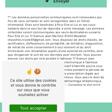
Envoyer
** Les données personnelles communiquées sont nécessaires aux
fins de vous contacter et sont enregistrées dans un fichier
informatisé. Elles sont destinées à Pour Elle et Lui et ses sous-
traitants dans le seul but de répondre à votre message. Les données
collectées seront communiquées aux seuls destinataires suivants:
Pour Elle et Lui 17 Avenue Jean Mermoz 81200 Mazamet
chazottes.nicole81@gmail.com. Vous disposez de droits d’accès, de
rectification, d’effacement, de portabilité, de limitation, d’opposition,
de retrait de votre consentement à tout moment et du droit
d’introduire une réclamation auprès d’une autorité de contrôle, ainsi
que d’organiser le sort de vos données post-mortem. Vous pouvez
exercer ces droits par voie postale à l'adresse 17 Avenue Jean
Mermoz 81200 Mazamet ou par courrier électronique à l'adresse
chazottes.nicole81@gmail.com. Un justificatif d'identité pourra vous
être demandé. Nous conservons vos données pendant la période de
prise de contact puis pendant la durée de prescription légale aux
fins probatoires et de gestion des contentieux. Vous avez le droit de
Ce site utilise des cookies
vous inscrire sur la liste d'opposition au démarchage téléphonique,
et vous donne le contrôle
disponible à cette adresse:
Bloctel.gouv.fr
. Consultez le site cnil.fr
pour plus d’informations sur vos droits.
sur ceux que vous
souhaitez activer
Tout accepter