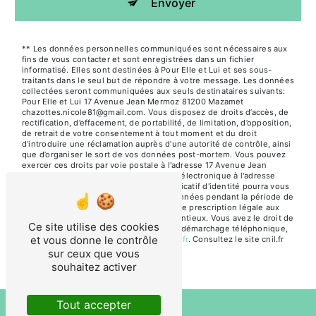
Envoyer
** Les données personnelles communiquées sont nécessaires aux
fins de vous contacter et sont enregistrées dans un fichier
informatisé. Elles sont destinées à Pour Elle et Lui et ses sous-
traitants dans le seul but de répondre à votre message. Les données
collectées seront communiquées aux seuls destinataires suivants:
Pour Elle et Lui 17 Avenue Jean Mermoz 81200 Mazamet
chazottes.nicole81@gmail.com. Vous disposez de droits d’accès, de
rectification, d’effacement, de portabilité, de limitation, d’opposition,
de retrait de votre consentement à tout moment et du droit
d’introduire une réclamation auprès d’une autorité de contrôle, ainsi
que d’organiser le sort de vos données post-mortem. Vous pouvez
exercer ces droits par voie postale à l'adresse 17 Avenue Jean
Mermoz 81200 Mazamet ou par courrier électronique à l'adresse
chazottes.nicole81@gmail.com. Un justificatif d'identité pourra vous
être demandé. Nous conservons vos données pendant la période de
prise de contact puis pendant la durée de prescription légale aux
fins probatoires et de gestion des contentieux. Vous avez le droit de
Ce site utilise des cookies
vous inscrire sur la liste d'opposition au démarchage téléphonique,
et vous donne le contrôle
disponible à cette adresse:
Bloctel.gouv.fr
. Consultez le site cnil.fr
pour plus d’informations sur vos droits.
sur ceux que vous
souhaitez activer
Tout accepter