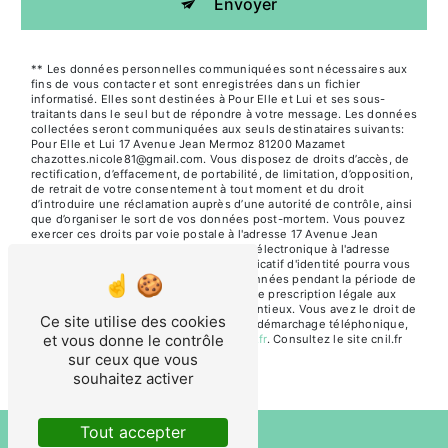
Envoyer
** Les données personnelles communiquées sont nécessaires aux
fins de vous contacter et sont enregistrées dans un fichier
informatisé. Elles sont destinées à Pour Elle et Lui et ses sous-
traitants dans le seul but de répondre à votre message. Les données
collectées seront communiquées aux seuls destinataires suivants:
Pour Elle et Lui 17 Avenue Jean Mermoz 81200 Mazamet
chazottes.nicole81@gmail.com. Vous disposez de droits d’accès, de
rectification, d’effacement, de portabilité, de limitation, d’opposition,
de retrait de votre consentement à tout moment et du droit
d’introduire une réclamation auprès d’une autorité de contrôle, ainsi
que d’organiser le sort de vos données post-mortem. Vous pouvez
exercer ces droits par voie postale à l'adresse 17 Avenue Jean
Mermoz 81200 Mazamet ou par courrier électronique à l'adresse
chazottes.nicole81@gmail.com. Un justificatif d'identité pourra vous
être demandé. Nous conservons vos données pendant la période de
prise de contact puis pendant la durée de prescription légale aux
fins probatoires et de gestion des contentieux. Vous avez le droit de
Ce site utilise des cookies
vous inscrire sur la liste d'opposition au démarchage téléphonique,
et vous donne le contrôle
disponible à cette adresse:
Bloctel.gouv.fr
. Consultez le site cnil.fr
pour plus d’informations sur vos droits.
sur ceux que vous
souhaitez activer
Tout accepter