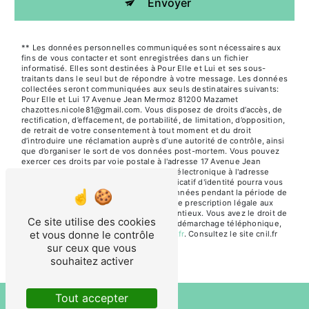
Envoyer
** Les données personnelles communiquées sont nécessaires aux
fins de vous contacter et sont enregistrées dans un fichier
informatisé. Elles sont destinées à Pour Elle et Lui et ses sous-
traitants dans le seul but de répondre à votre message. Les données
collectées seront communiquées aux seuls destinataires suivants:
Pour Elle et Lui 17 Avenue Jean Mermoz 81200 Mazamet
chazottes.nicole81@gmail.com. Vous disposez de droits d’accès, de
rectification, d’effacement, de portabilité, de limitation, d’opposition,
de retrait de votre consentement à tout moment et du droit
d’introduire une réclamation auprès d’une autorité de contrôle, ainsi
que d’organiser le sort de vos données post-mortem. Vous pouvez
exercer ces droits par voie postale à l'adresse 17 Avenue Jean
Mermoz 81200 Mazamet ou par courrier électronique à l'adresse
chazottes.nicole81@gmail.com. Un justificatif d'identité pourra vous
être demandé. Nous conservons vos données pendant la période de
prise de contact puis pendant la durée de prescription légale aux
fins probatoires et de gestion des contentieux. Vous avez le droit de
Ce site utilise des cookies
vous inscrire sur la liste d'opposition au démarchage téléphonique,
et vous donne le contrôle
disponible à cette adresse:
Bloctel.gouv.fr
. Consultez le site cnil.fr
pour plus d’informations sur vos droits.
sur ceux que vous
souhaitez activer
Tout accepter